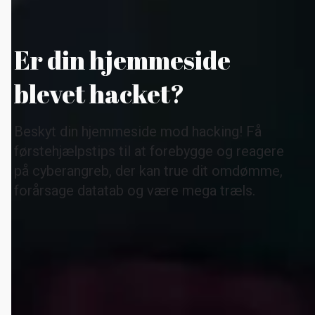
Er din hjemmeside
blevet hacket?
Beskyt din hjemmeside mod hacking! Få
førstehjælpstips til at forebygge og reagere
på cyberangreb, der kan true dit omdømme,
forårsage datatab og være mega træls.