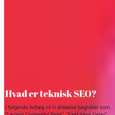
Hvad er teknisk SEO?
I følgende indlæg vil vi afdække begreber som
“Largest Contentful Paint”, “First Input Delay”