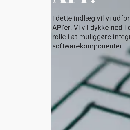
I dette indlæg vil vi udf
API'er. Vi vil dykke ned 
rolle i at muliggøre int
softwarekomponenter.