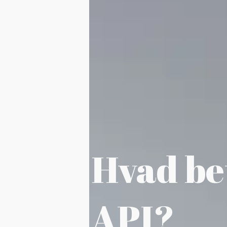
Hvad be
API?