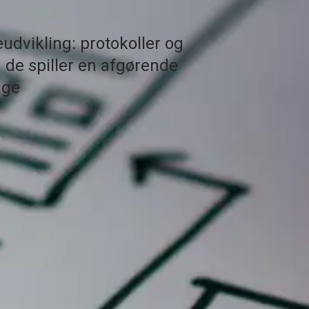
eudvikling: protokoller og
n de spiller en afgørende
ige