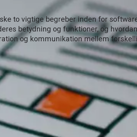
orske to vigtige begreber inden for softwar
i deres betydning og funktioner, og hvorda
egration og kommunikation mellem forskell